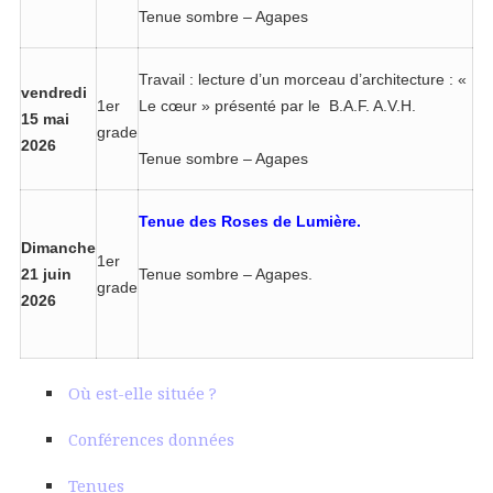
Tenue sombre – Agapes
Travail : lecture d’un morceau d’architecture : «
vendredi
1er
Le cœur » présenté par le B.A.F. A.V.H.
15 mai
grade
2026
Tenue sombre – Agapes
Tenue des Roses de Lumière.
Dimanche
1er
21 juin
Tenue sombre – Agapes.
grade
2026
Où est-elle située ?
Conférences données
Tenues